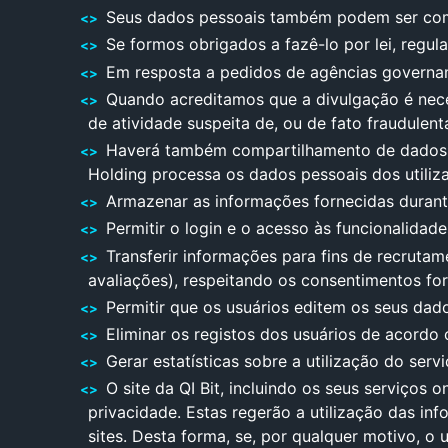
Seus dados pessoais também podem ser com
Se formos obrigados a fazê-lo por lei, regul
Em resposta a pedidos de agências govername
Quando acreditamos que a divulgação é neces
de atividade suspeita de, ou de fato fraudulenta
Haverá também compartilhamento de dados co
Holding processa os dados pessoais dos utiliz
Armazenar as informações fornecidas durant
Permitir o login e o acesso às funcionalidad
Transferir informações para fins de recruta
avaliações), respeitando os consentimentos fo
Permitir que os usuários editem os seus dad
Eliminar os registos dos usuários de acordo 
Gerar estatísticas sobre a utilização do servi
O site da QI Bit, incluindo os seus serviços o
privacidade. Estas regerão a utilização das i
sites. Desta forma, se, por qualquer motivo, o 