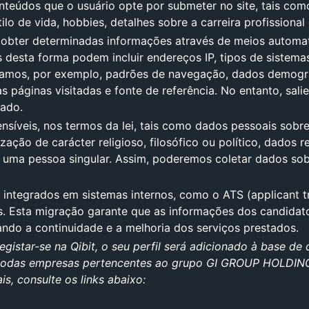
nteúdos que o usuário opte por submeter no site, tais co
ilo de vida, hobbies, detalhes sobre a carreira profissional
 obter determinadas informações através de meios automati
desta forma podem incluir endereços IP, tipos de sistemas
etamos, por exemplo, padrões de navegação, dados demográf
as páginas visitadas e fonte de referência. No entanto, sa
cado.
nsíveis, nos termos da lei, tais como dados pessoais sobre 
ização de carácter religioso, filosófico ou político, dados 
uma pessoa singular. Assim, poderemos coletar dados sobre
 integrados em sistemas internos, como o ATS (applicant t
s. Esta migração garante que as informações dos candidatos
ndo a continuidade e a melhoria dos serviços prestados.
egistar-se na Qibit, o seu perfil será adicionado à base d
odas empresas pertencentes ao grupo GI GROUP HOLDING. 
, consulte os links abaixo: