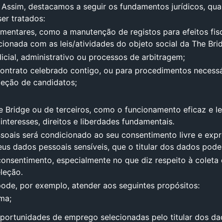
. Assim, destacamos a seguir os fundamentos jurídicos, q
er tratados:
mentares, como a manutenção de registos para efeitos fis
ionada com as leis/atividades do objeto social da The Bri
dicial, administrativo ou processos de arbitragem;
ntrato celebrado contigo, ou para procedimentos necessá
leção de candidatos;
he Bridge ou de terceiros, como o funcionamento eficaz e 
nteresses, direitos e liberdades fundamentais.
oais será condicionado ao seu consentimento livre e expr
us dados pessoais sensíveis, que o titular dos dados pod
nsentimento, especialmente no que diz respeito à coleta d
leção.
de, por exemplo, atender aos seguintes propósitos:
ma;
portunidades de emprego selecionadas pelo titular dos da