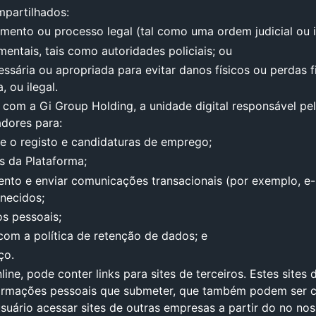
partilhados:
amento ou processo legal (tal como uma ordem judicial ou 
ntais, tais como autoridades policiais; ou
sária ou apropriada para evitar danos físicos ou perdas 
, ou ilegal.
m a Gi Group Holding, a unidade digital responsável pel
adores para:
e o registo e candidaturas de emprego;
es da Plataforma;
mento e enviar comunicações transacionais (por exemplo, e
rnecidos;
os pessoais;
com a política de retenção de dados; e
ço.
nline, pode conter links para sites de terceiros. Estes sites
nformações pessoais que submeter, que também podem ser co
usuário acessar sites de outras empresas a partir do no no