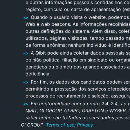
e outras informações pessoais contidas nos co
registo, currículo ou carta de apresentação (est
Quando o usuário visita o website, podemos
Web e web beacons. As informações recolhidas 
outras definições do sistema. Além disso, col
utilizados, páginas visitadas, tempo passado n
de forma anônima; nenhum indivíduo é identifi
A Qibit pode ainda coletar dados pessoais se
opinião política, filiação em sindicato ou organ
genéticos ou biométricos quando associados a 
deficiência.
Por fim, os dados dos candidatos podem ser
permitindo a prestação dos serviços oferecido
processos de recrutamento e seleção, assegura
Em conformidade com o ponto 2.4. 2.4., ao r
QIBIT, GI GROUP, GI BPO, GRAFTON e WYSER, t
saber como são tratados os seus dados pessoais
GI GROUP:
Terms of u
se
;
Privacy